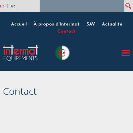
Rech
Formulaire de recherche
FR
AR
Accueil
À propos d'Intermat
SAV
Actualité
Contact
Contact