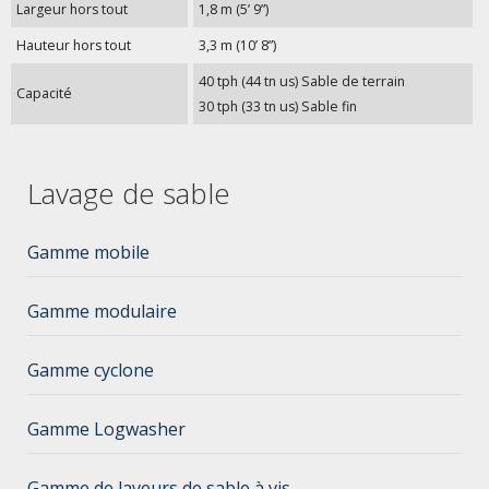
Largeur hors tout
1,8 m (5’ 9”)
Hauteur hors tout
3,3 m (10’ 8”)
40 tph (44 tn us) Sable de terrain
Capacité
30 tph (33 tn us) Sable fin
Lavage de sable
Gamme mobile
Gamme modulaire
Gamme cyclone
Gamme Logwasher
Gamme de laveurs de sable à vis