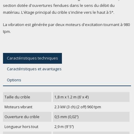
section dotée d'ouvertures fendues dans le sens du débit du
matériau. L'étage principal du crible s'incline vers le haut à 5°.
La vibration est générée par deux moteurs d'excitation tournant à 980
tpm.
Caractéristiques techniques
Caractéristiques et avantages
Options
Taille du crible
1,8 m x 1.2 m (6’ x 4’)
Moteurs vibrant
2.3 kW (3 ch) (2 off) 960 tpm
Ouverture du crible
0,5 mm (0,02”)
Longueur hors tout
2,9 m (9’ 5”)