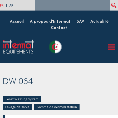
Rech
Formulaire de recherche
FR
AR
Accueil
À propos d'Intermat
SAV
Actualité
Contact
DW 064
Terex Washing System
Lavage de sable
Gamme de déshydratation