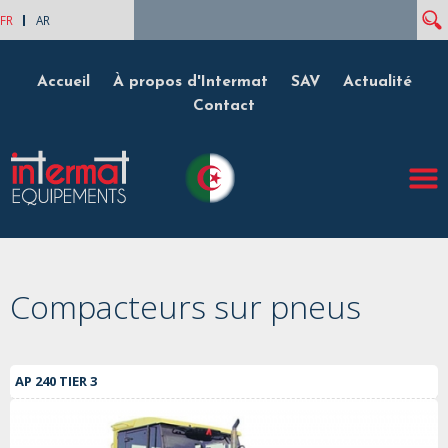
Rech
Formulaire de recherche
FR
AR
Accueil
À propos d'Intermat
SAV
Actualité
Contact
Compacteurs sur pneus
AP 240 TIER 3