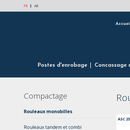
FR
AR
Accuei
Postes d'enrobage
Concassage 
Compactage
Ro
Rouleaux monobilles
ASC 25
Rouleaux tandem et combi